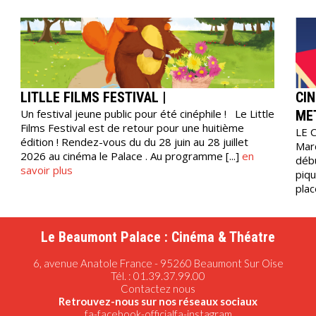
LITLLE FILMS FESTIVAL |
CIN
Un festival jeune public pour été cinéphile ! Le Little
MET
Films Festival est de retour pour une huitième
LE 
édition ! Rendez-vous du du 28 juin au 28 juillet
Mard
2026 au cinéma le Palace . Au programme [...]
en
débu
savoir plus
piqu
plac
Le Beaumont Palace : Cinéma & Théatre
6, avenue Anatole France - 95260
Beaumont Sur Oise
Tél. : 01.39.37.99.00
Contactez nous
Retrouvez-nous sur nos réseaux sociaux
fa-facebook-official
fa-instagram